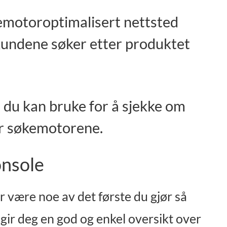
emotoroptimalisert nettsted
kundene søker etter produktet
e du kan bruke for å sjekke om
for søkemotorene.
onsole
r være noe av det første du gjør så
t gir deg en god og enkel oversikt over