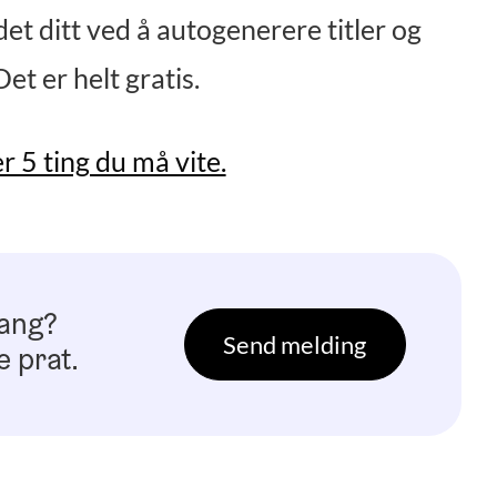
t ditt ved å autogenerere titler og
t er helt gratis.
r 5 ting du må vite.
gang?
Send melding
e prat.