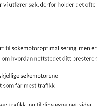
vi utfører søk, derfor holder det ofte
ert til søkemotoroptimalisering, men er
g om hvordan nettstedet ditt presterer.
rskjellige søkemotorene
tt som får mest trafikk
er trafikk inn til dine egne nettsider